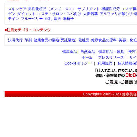
スキンケア
男性化粧品（メンズコスメ）
サプリメント
機能性成分
エステ機
ゲン
ダイエット
エステ・サロン・スパ向け
大麦若葉
アルファリポ酸(αリポ
テイン
ブルーベリー
豆乳
寒天
車椅子
■注目カテゴリ・コンテンツ
決済代行
印刷
健康食品の製造(受託製造)
化粧品
健康食品の原料
美容・化粧
健康食品
│
自然食品
│
健康用品・器具
│
美容
ホーム
|
プレスリリース
|
サイ
Cookieポリシー
|
利用規約
|
個人情報保
Copyright© 2005-2023
健康美容