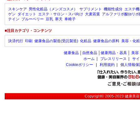
スキンケア
男性化粧品（メンズコスメ）
サプリメント
機能性成分
エステ機
ゲン
ダイエット
エステ・サロン・スパ向け
大麦若葉
アルファリポ酸(αリポ
テイン
ブルーベリー
豆乳
寒天
車椅子
■注目カテゴリ・コンテンツ
決済代行
印刷
健康食品の製造(受託製造)
化粧品
健康食品の原料
美容・化粧
健康食品
│
自然食品
│
健康用品・器具
│
美容
ホーム
|
プレスリリース
|
サイ
Cookieポリシー
|
利用規約
|
個人情報保
Copyright© 2005-2023
健康美容