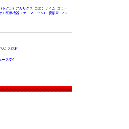
(トクホ)
アガリクス
コエンザイム
コラー
ホ)
医療機器（ゲルマニウム）
炭酸泉
プロ
ビジネス商材
ュース受付