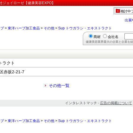
会社ジェイローゼ【健康美容EXPO】
検討中
出展
ーブ
>
東洋ハーブ加工食品
>
その他
>
Sup トウガラシ・エキストラクト
商材
会社名
健康美容業界最大の企業と企業を結
ストラクト
区赤坂2-21-7
その他一覧
インタレストマッチ -
広告の掲載について
ーブ
>
東洋ハーブ加工食品
>
その他
>
Sup トウガラシ・エキストラクト