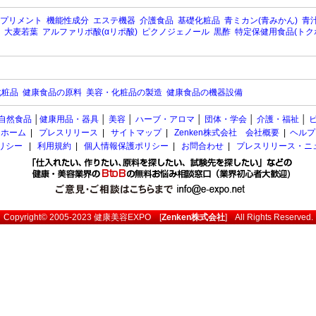
プリメント
機能性成分
エステ機器
介護食品
基礎化粧品
青ミカン(青みかん)
青汁
大麦若葉
アルファリポ酸(αリポ酸)
ピクノジェノール
黒酢
特定保健用食品(トク
化粧品
健康食品の原料
美容・化粧品の製造
健康食品の機器設備
自然食品
│
健康用品・器具
│
美容
│
ハーブ・アロマ
│
団体・学会
│
介護・福祉
│
ホーム
|
プレスリリース
|
サイトマップ
|
Zenken株式会社 会社概要
|
ヘルプ
ポリシー
|
利用規約
|
個人情報保護ポリシー
|
お問合わせ
|
プレスリリース・ニ
Copyright© 2005-2023
健康美容EXPO
[
Zenken株式会社
] All Rights Reserved.