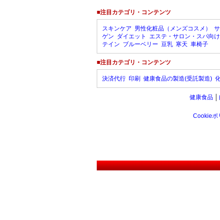
■注目カテゴリ・コンテンツ
スキンケア
男性化粧品（メンズコスメ）
サ
ゲン
ダイエット
エステ・サロン・スパ向け
テイン
ブルーベリー
豆乳
寒天
車椅子
■注目カテゴリ・コンテンツ
決済代行
印刷
健康食品の製造(受託製造)
健康食品
│
Cookie