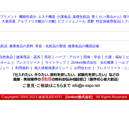
プリメント
機能性成分
エステ機器
介護食品
基礎化粧品
青ミカン(青みかん)
青汁
大麦若葉
アルファリポ酸(αリポ酸)
ピクノジェノール
黒酢
特定保健用食品(トク
化粧品
健康食品の原料
美容・化粧品の製造
健康食品の機器設備
自然食品
│
健康用品・器具
│
美容
│
ハーブ・アロマ
│
団体・学会
│
介護・福祉
│
ホーム
|
プレスリリース
|
サイトマップ
|
Zenken株式会社 会社概要
|
ヘルプ
ポリシー
|
利用規約
|
個人情報保護ポリシー
|
お問合わせ
|
プレスリリース・ニ
Copyright© 2005-2023
健康美容EXPO
[
Zenken株式会社
] All Rights Reserved.