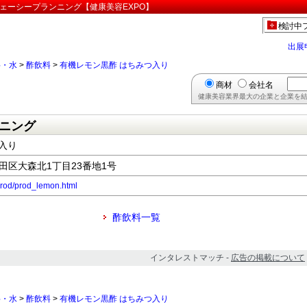
ェーシープランニング【健康美容EXPO】
検討中
出展
料・水
>
酢飲料
>
有機レモン黒酢 はちみつ入り
商材
会社名
健康美容業界最大の企業と企業を結
ニング
入り
都大田区大森北1丁目23番地1号
prod/prod_lemon.html
酢飲料一覧
インタレストマッチ -
広告の掲載について
料・水
>
酢飲料
>
有機レモン黒酢 はちみつ入り