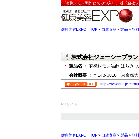
「有機レモン黒酢 はちみつ入り」:株式会社ジ
健康美容EXPO：TOP
>
自然食品
>
製品
>
飲
株式会社ジェーシープラン
製品名 ：
有機レモン黒酢 はちみつ
会社概要 ：
〒143-0016 東京
http://www.org-jc.com/
PRサイト
健康美容EXPO：TOP
>
自然食品
>
製品
>
飲