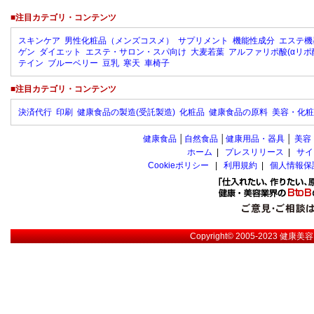
■注目カテゴリ・コンテンツ
スキンケア
男性化粧品（メンズコスメ）
サプリメント
機能性成分
エステ機
ゲン
ダイエット
エステ・サロン・スパ向け
大麦若葉
アルファリポ酸(αリポ
テイン
ブルーベリー
豆乳
寒天
車椅子
■注目カテゴリ・コンテンツ
決済代行
印刷
健康食品の製造(受託製造)
化粧品
健康食品の原料
美容・化粧
健康食品
│
自然食品
│
健康用品・器具
│
美容
ホーム
|
プレスリリース
|
サイ
Cookieポリシー
|
利用規約
|
個人情報保
Copyright© 2005-2023
健康美容