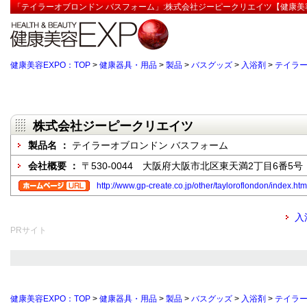
「テイラーオブロンドン バスフォーム」:株式会社ジーピークリエイツ【健康美容
健康美容EXPO：TOP
>
健康器具・用品
>
製品
>
バスグッズ
>
入浴剤
>
テイラー
株式会社ジーピークリエイツ
製品名 ：
テイラーオブロンドン バスフォーム
会社概要 ：
〒530-0044 大阪府大阪市北区東天満2丁目6番5号
http://www.gp-create.co.jp/other/tayloroflondon/index.htm
入
PRサイト
健康美容EXPO：TOP
>
健康器具・用品
>
製品
>
バスグッズ
>
入浴剤
>
テイラー