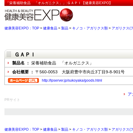
「栄養補助食品 「オルガニクス」」:ＧＡＰＩ【健康美容EXPO】
健康美容EXPO：TOP
>
健康食品
>
製品
>
キノコ・アガリクス類
>
アガリクス(
ＧＡＰＩ
製品名 ：
栄養補助食品 「オルガニクス」
会社概要 ：
〒560-0053 大阪府豊中市向丘3丁目9-8-901号
http://lpserver.jp/sukoyaka/goods.html
ア
PRサイト
健康美容EXPO：TOP
>
健康食品
>
製品
>
キノコ・アガリクス類
>
アガリクス(