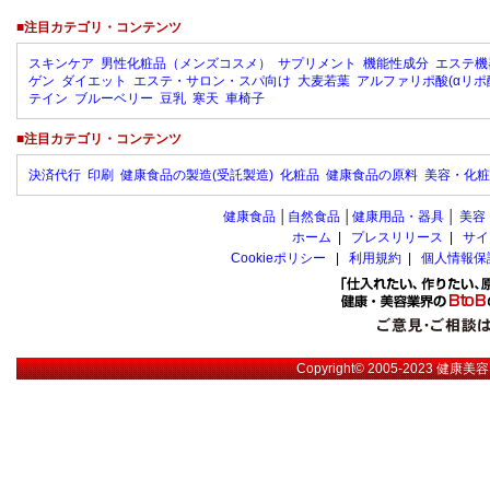
■注目カテゴリ・コンテンツ
スキンケア
男性化粧品（メンズコスメ）
サプリメント
機能性成分
エステ機
ゲン
ダイエット
エステ・サロン・スパ向け
大麦若葉
アルファリポ酸(αリポ
テイン
ブルーベリー
豆乳
寒天
車椅子
■注目カテゴリ・コンテンツ
決済代行
印刷
健康食品の製造(受託製造)
化粧品
健康食品の原料
美容・化粧
健康食品
│
自然食品
│
健康用品・器具
│
美容
ホーム
|
プレスリリース
|
サイ
Cookieポリシー
|
利用規約
|
個人情報保
Copyright© 2005-2023
健康美容