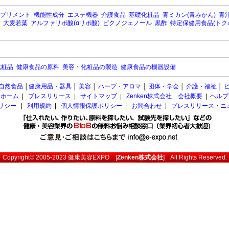
プリメント
機能性成分
エステ機器
介護食品
基礎化粧品
青ミカン(青みかん)
青汁
大麦若葉
アルファリポ酸(αリポ酸)
ピクノジェノール
黒酢
特定保健用食品(トク
化粧品
健康食品の原料
美容・化粧品の製造
健康食品の機器設備
自然食品
│
健康用品・器具
│
美容
│
ハーブ・アロマ
│
団体・学会
│
介護・福祉
│
ホーム
|
プレスリリース
|
サイトマップ
|
Zenken株式会社 会社概要
|
ヘルプ
ポリシー
|
利用規約
|
個人情報保護ポリシー
|
お問合わせ
|
プレスリリース・ニ
Copyright© 2005-2023
健康美容EXPO
[
Zenken株式会社
] All Rights Reserved.