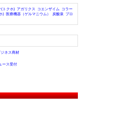
(トクホ)
アガリクス
コエンザイム
コラー
ホ)
医療機器（ゲルマニウム）
炭酸泉
プロ
ビジネス商材
ュース受付