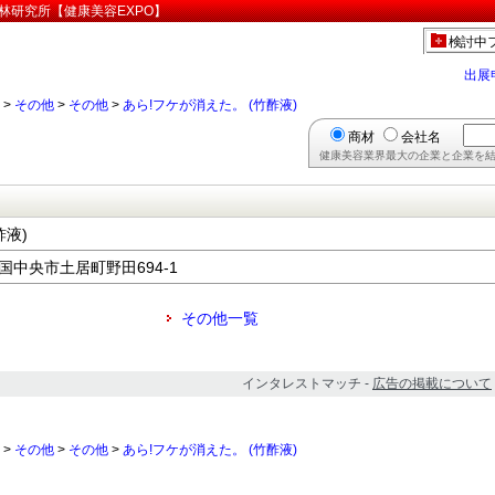
森林研究所【健康美容EXPO】
検討中
出展
>
その他
>
その他
>
あら!フケが消えた。 (竹酢液)
商材
会社名
健康美容業界最大の企業と企業を結
酢液)
四国中央市土居町野田694-1
その他一覧
インタレストマッチ -
広告の掲載について
>
その他
>
その他
>
あら!フケが消えた。 (竹酢液)