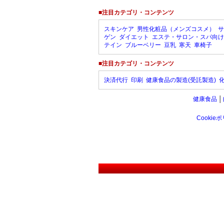
■注目カテゴリ・コンテンツ
スキンケア
男性化粧品（メンズコスメ）
サ
ゲン
ダイエット
エステ・サロン・スパ向け
テイン
ブルーベリー
豆乳
寒天
車椅子
■注目カテゴリ・コンテンツ
決済代行
印刷
健康食品の製造(受託製造)
健康食品
│
Cookie