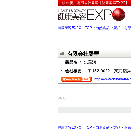
「鉄羅漢」:有限会社馨華【健康美容EXPO】
健康美容EXPO：TOP
>
自然食品
>
製品
>
お
有限会社馨華
製品名 ：
鉄羅漢
会社概要 ：
〒182-0022 東京都
http://www.chinesetea.c
PRサイト
健康美容EXPO：TOP
>
自然食品
>
製品
>
お