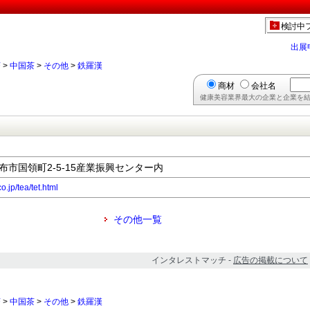
検討中
出展
茶
>
中国茶
>
その他
>
鉄羅漢
商材
会社名
健康美容業界最大の企業と企業を結
調布市国領町2-5-15産業振興センター内
o.jp/tea/tet.html
その他一覧
インタレストマッチ -
広告の掲載について
茶
>
中国茶
>
その他
>
鉄羅漢