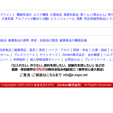
プリメント
機能性成分
エステ機器
介護食品
基礎化粧品
青ミカン(青みかん)
青汁
大麦若葉
アルファリポ酸(αリポ酸)
ピクノジェノール
黒酢
特定保健用食品(トク
化粧品
健康食品の原料
美容・化粧品の製造
健康食品の機器設備
自然食品
│
健康用品・器具
│
美容
│
ハーブ・アロマ
│
団体・学会
│
介護・福祉
│
ホーム
|
プレスリリース
|
サイトマップ
|
Zenken株式会社 会社概要
|
ヘルプ
ポリシー
|
利用規約
|
個人情報保護ポリシー
|
お問合わせ
|
プレスリリース・ニ
Copyright© 2005-2023
健康美容EXPO
[
Zenken株式会社
] All Rights Reserved.