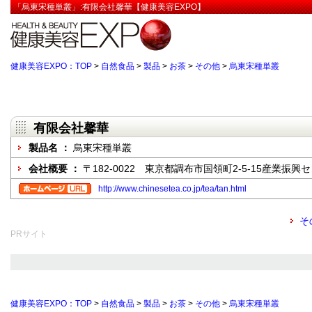
「烏東宋種単叢」:有限会社馨華【健康美容EXPO】
健康美容EXPO：TOP
>
自然食品
>
製品
>
お茶
>
その他
>
烏東宋種単叢
有限会社馨華
製品名 ：
烏東宋種単叢
会社概要 ：
〒182-0022 東京都調布市国領町2-5-15産業振興
http://www.chinesetea.co.jp/tea/tan.html
そ
PRサイト
健康美容EXPO：TOP
>
自然食品
>
製品
>
お茶
>
その他
>
烏東宋種単叢