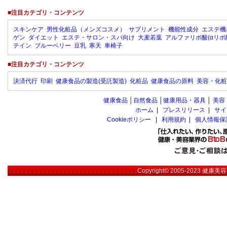
■注目カテゴリ・コンテンツ
スキンケア
男性化粧品（メンズコスメ）
サプリメント
機能性成分
エステ機
ゲン
ダイエット
エステ・サロン・スパ向け
大麦若葉
アルファリポ酸(αリポ
テイン
ブルーベリー
豆乳
寒天
車椅子
■注目カテゴリ・コンテンツ
決済代行
印刷
健康食品の製造(受託製造)
化粧品
健康食品の原料
美容・化粧
健康食品
│
自然食品
│
健康用品・器具
│
美容
ホーム
|
プレスリリース
|
サイ
Cookieポリシー
|
利用規約
|
個人情報保
Copyright© 2005-2023
健康美容