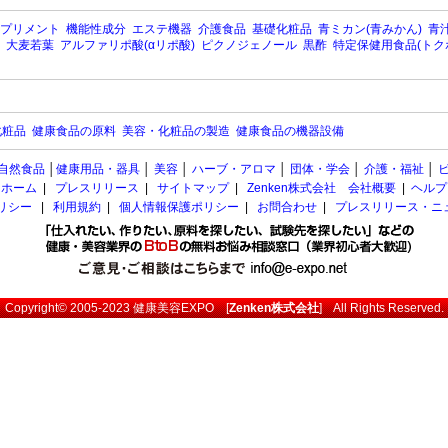
プリメント
機能性成分
エステ機器
介護食品
基礎化粧品
青ミカン(青みかん)
青汁
大麦若葉
アルファリポ酸(αリポ酸)
ピクノジェノール
黒酢
特定保健用食品(トク
化粧品
健康食品の原料
美容・化粧品の製造
健康食品の機器設備
自然食品
│
健康用品・器具
│
美容
│
ハーブ・アロマ
│
団体・学会
│
介護・福祉
│
ホーム
|
プレスリリース
|
サイトマップ
|
Zenken株式会社 会社概要
|
ヘルプ
ポリシー
|
利用規約
|
個人情報保護ポリシー
|
お問合わせ
|
プレスリリース・ニ
Copyright© 2005-2023
健康美容EXPO
[
Zenken株式会社
] All Rights Reserved.