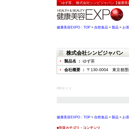
「ゆず茶」:株式会社シンビジャパン【健康美容
健康美容EXPO：TOP
>
自然食品
>
製品
>
お
株式会社シンビジャパン
製品名 ：
ゆず茶
会社概要 ：
〒130-0004 東京都墨
PRサイト
健康美容EXPO：TOP
>
自然食品
>
製品
>
お
■注目カテゴリ・コンテンツ