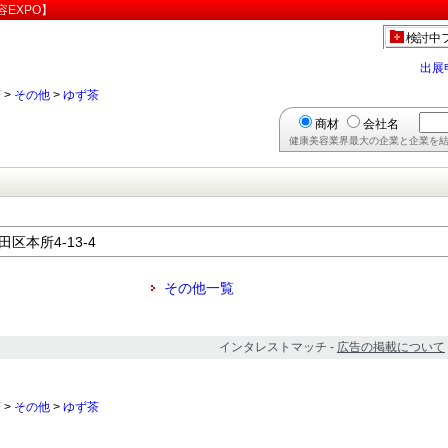
EXPO】
検討中
出展
茶
>
その他
>
ゆず茶
商材
会社名
健康美容業界最大の企業と企業を結
田区本所4-13-4
その他一覧
インタレストマッチ -
広告の掲載について
茶
>
その他
>
ゆず茶