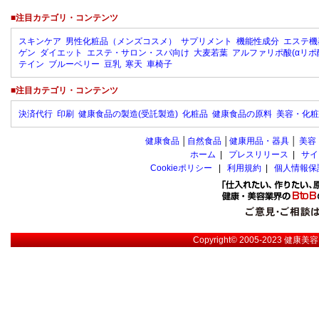
■注目カテゴリ・コンテンツ
スキンケア
男性化粧品（メンズコスメ）
サプリメント
機能性成分
エステ機
ゲン
ダイエット
エステ・サロン・スパ向け
大麦若葉
アルファリポ酸(αリポ
テイン
ブルーベリー
豆乳
寒天
車椅子
■注目カテゴリ・コンテンツ
決済代行
印刷
健康食品の製造(受託製造)
化粧品
健康食品の原料
美容・化粧
健康食品
│
自然食品
│
健康用品・器具
│
美容
ホーム
|
プレスリリース
|
サイ
Cookieポリシー
|
利用規約
|
個人情報保
Copyright© 2005-2023
健康美容