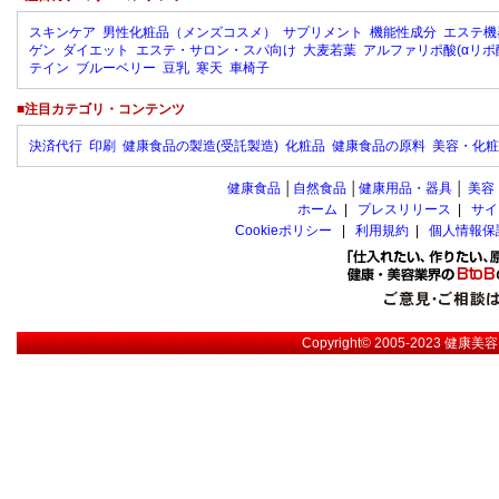
スキンケア
男性化粧品（メンズコスメ）
サプリメント
機能性成分
エステ機
ゲン
ダイエット
エステ・サロン・スパ向け
大麦若葉
アルファリポ酸(αリポ
テイン
ブルーベリー
豆乳
寒天
車椅子
■注目カテゴリ・コンテンツ
決済代行
印刷
健康食品の製造(受託製造)
化粧品
健康食品の原料
美容・化粧
健康食品
│
自然食品
│
健康用品・器具
│
美容
ホーム
|
プレスリリース
|
サイ
Cookieポリシー
|
利用規約
|
個人情報保
Copyright© 2005-2023
健康美容