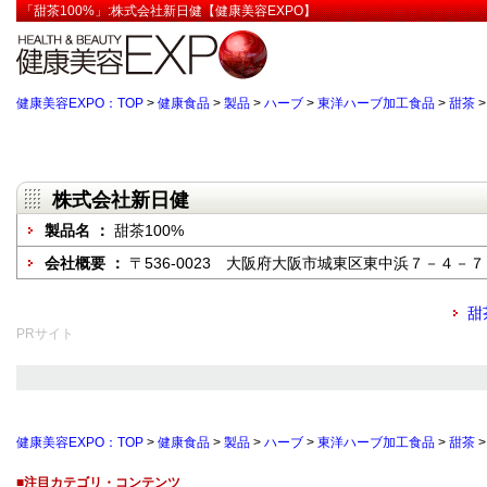
「甜茶100%」:株式会社新日健【健康美容EXPO】
健康美容EXPO：TOP
>
健康食品
>
製品
>
ハーブ
>
東洋ハーブ加工食品
>
甜茶
株式会社新日健
製品名 ：
甜茶100%
会社概要 ：
〒536-0023 大阪府大阪市城東区東中浜７－４－７
甜
PRサイト
健康美容EXPO：TOP
>
健康食品
>
製品
>
ハーブ
>
東洋ハーブ加工食品
>
甜茶
■注目カテゴリ・コンテンツ