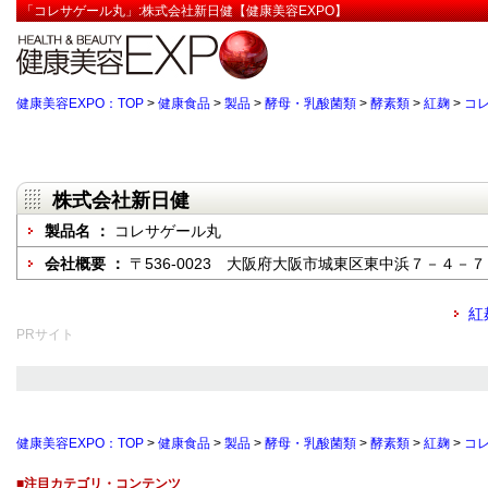
「コレサゲール丸」:株式会社新日健【健康美容EXPO】
健康美容EXPO：TOP
>
健康食品
>
製品
>
酵母・乳酸菌類
>
酵素類
>
紅麹
>
コ
株式会社新日健
製品名 ：
コレサゲール丸
会社概要 ：
〒536-0023 大阪府大阪市城東区東中浜７－４－７
紅
PRサイト
健康美容EXPO：TOP
>
健康食品
>
製品
>
酵母・乳酸菌類
>
酵素類
>
紅麹
>
コ
■注目カテゴリ・コンテンツ