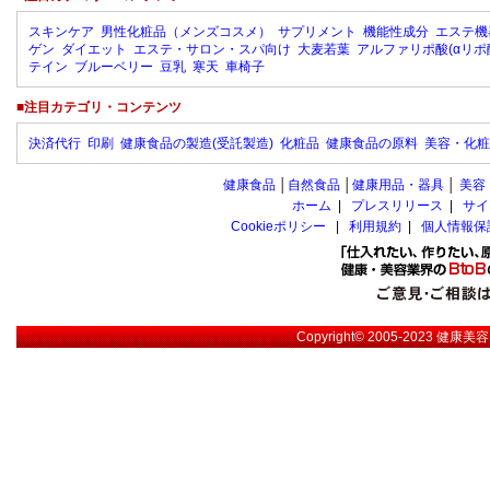
スキンケア
男性化粧品（メンズコスメ）
サプリメント
機能性成分
エステ機
ゲン
ダイエット
エステ・サロン・スパ向け
大麦若葉
アルファリポ酸(αリポ
テイン
ブルーベリー
豆乳
寒天
車椅子
■注目カテゴリ・コンテンツ
決済代行
印刷
健康食品の製造(受託製造)
化粧品
健康食品の原料
美容・化粧
健康食品
│
自然食品
│
健康用品・器具
│
美容
ホーム
|
プレスリリース
|
サイ
Cookieポリシー
|
利用規約
|
個人情報保
Copyright© 2005-2023
健康美容