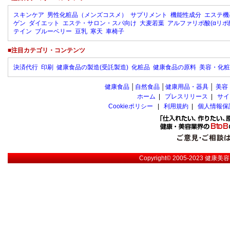
スキンケア
男性化粧品（メンズコスメ）
サプリメント
機能性成分
エステ機
ゲン
ダイエット
エステ・サロン・スパ向け
大麦若葉
アルファリポ酸(αリポ
テイン
ブルーベリー
豆乳
寒天
車椅子
■注目カテゴリ・コンテンツ
決済代行
印刷
健康食品の製造(受託製造)
化粧品
健康食品の原料
美容・化粧
健康食品
│
自然食品
│
健康用品・器具
│
美容
ホーム
|
プレスリリース
|
サイ
Cookieポリシー
|
利用規約
|
個人情報保
Copyright© 2005-2023
健康美容