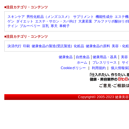
■注目カテゴリ・コンテンツ
スキンケア
男性化粧品（メンズコスメ）
サプリメント
機能性成分
エステ機
ゲン
ダイエット
エステ・サロン・スパ向け
大麦若葉
アルファリポ酸(αリポ
テイン
ブルーベリー
豆乳
寒天
車椅子
■注目カテゴリ・コンテンツ
決済代行
印刷
健康食品の製造(受託製造)
化粧品
健康食品の原料
美容・化粧
健康食品
│
自然食品
│
健康用品・器具
│
美容
ホーム
|
プレスリリース
|
サイ
Cookieポリシー
|
利用規約
|
個人情報保
Copyright© 2005-2023
健康美容