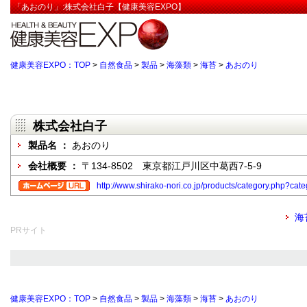
「あおのり」:株式会社白子【健康美容EXPO】
健康美容EXPO：TOP
>
自然食品
>
製品
>
海藻類
>
海苔
>
あおのり
株式会社白子
製品名 ：
あおのり
会社概要 ：
〒134-8502 東京都江戸川区中葛西7-5-9
http://www.shirako-nori.co.jp/products/category.php?ca
海
PRサイト
健康美容EXPO：TOP
>
自然食品
>
製品
>
海藻類
>
海苔
>
あおのり