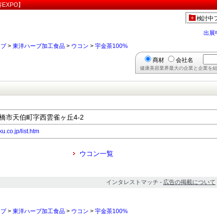
EXPO】
検討中
出展
ーブ
>
東洋ハーブ加工食品
>
ウコン
>
宇金茶100%
商材
会社名
健康美容業界最大の企業と企業を結
県豊橋市天伯町字西雲雀ヶ丘4-2
.co.jp/list.htm
ウコン一覧
インタレストマッチ -
広告の掲載について
ーブ
>
東洋ハーブ加工食品
>
ウコン
>
宇金茶100%