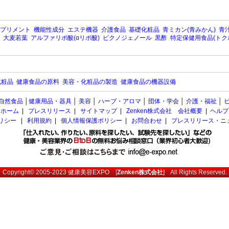
プリメント
機能性成分
エステ機器
介護食品
基礎化粧品
青ミカン(青みかん)
青汁
大麦若葉
アルファリポ酸(αリポ酸)
ピクノジェノール
黒酢
特定保健用食品(トク
化粧品
健康食品の原料
美容・化粧品の製造
健康食品の機器設備
自然食品
│
健康用品・器具
│
美容
│
ハーブ・アロマ
│
団体・学会
│
介護・福祉
│
ホーム
|
プレスリリース
|
サイトマップ
|
Zenken株式会社 会社概要
|
ヘルプ
ポリシー
|
利用規約
|
個人情報保護ポリシー
|
お問合わせ
|
プレスリリース・ニ
Copyright© 2005-2023
健康美容EXPO
[
Zenken株式会社
] All Rights Reserved.