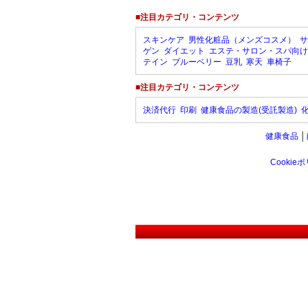
■注目カテゴリ・コンテンツ
スキンケア
男性化粧品（メンズコスメ）
サ
ゲン
ダイエット
エステ・サロン・スパ向け
テイン
ブルーベリー
豆乳
寒天
車椅子
■注目カテゴリ・コンテンツ
決済代行
印刷
健康食品の製造(受託製造)
健康食品
│
Cookie