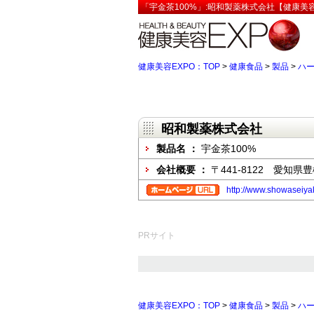
「宇金茶100%」:昭和製薬株式会社【健康美容
健康美容EXPO：TOP
>
健康食品
>
製品
>
ハ
昭和製薬株式会社
製品名 ：
宇金茶100%
会社概要 ：
〒441-8122 愛知
http://www.showaseiyaku
PRサイト
健康美容EXPO：TOP
>
健康食品
>
製品
>
ハ