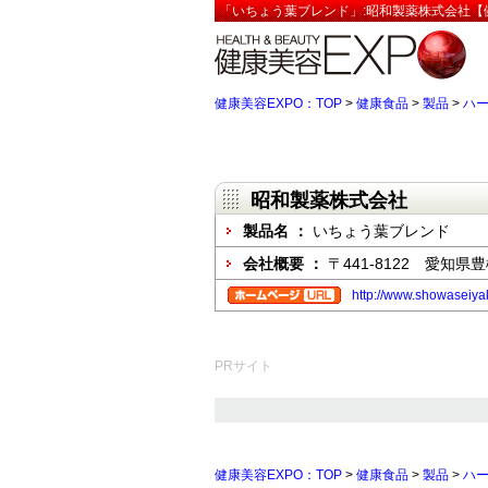
「いちょう葉ブレンド」:昭和製薬株式会社【健
健康美容EXPO：TOP
>
健康食品
>
製品
>
ハ
昭和製薬株式会社
製品名 ：
いちょう葉ブレンド
会社概要 ：
〒441-8122 愛知
http://www.showaseiyaku
PRサイト
健康美容EXPO：TOP
>
健康食品
>
製品
>
ハ