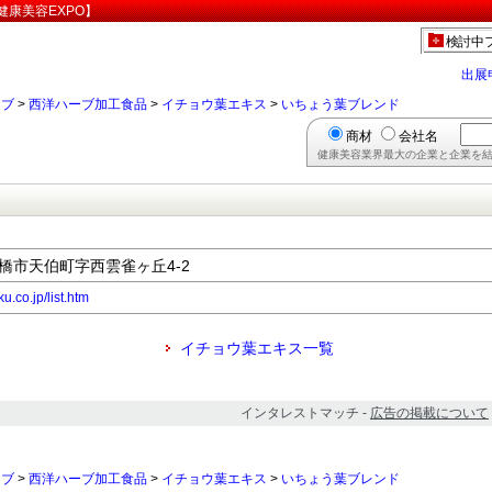
康美容EXPO】
検討中
出展
ーブ
>
西洋ハーブ加工食品
>
イチョウ葉エキス
>
いちょう葉ブレンド
商材
会社名
健康美容業界最大の企業と企業を結
県豊橋市天伯町字西雲雀ヶ丘4-2
.co.jp/list.htm
イチョウ葉エキス一覧
インタレストマッチ -
広告の掲載について
ーブ
>
西洋ハーブ加工食品
>
イチョウ葉エキス
>
いちょう葉ブレンド