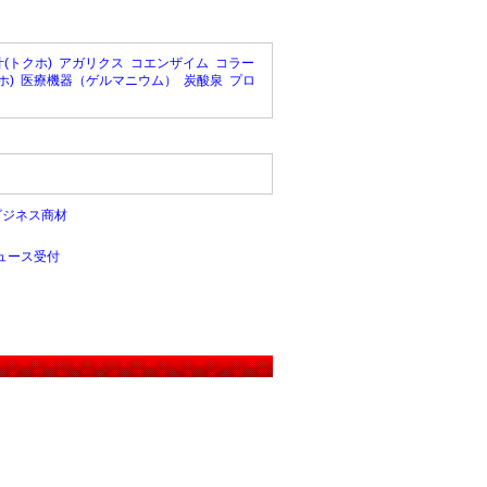
(トクホ)
アガリクス
コエンザイム
コラー
ホ)
医療機器（ゲルマニウム）
炭酸泉
プロ
ビジネス商材
ュース受付