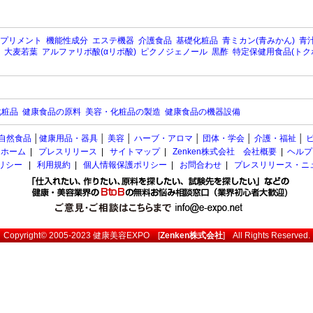
プリメント
機能性成分
エステ機器
介護食品
基礎化粧品
青ミカン(青みかん)
青汁
大麦若葉
アルファリポ酸(αリポ酸)
ピクノジェノール
黒酢
特定保健用食品(トク
化粧品
健康食品の原料
美容・化粧品の製造
健康食品の機器設備
自然食品
│
健康用品・器具
│
美容
│
ハーブ・アロマ
│
団体・学会
│
介護・福祉
│
ホーム
|
プレスリリース
|
サイトマップ
|
Zenken株式会社 会社概要
|
ヘルプ
ポリシー
|
利用規約
|
個人情報保護ポリシー
|
お問合わせ
|
プレスリリース・ニ
Copyright© 2005-2023
健康美容EXPO
[
Zenken株式会社
] All Rights Reserved.