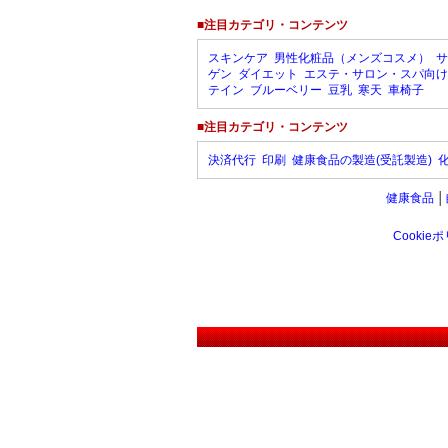
■注目カテゴリ・コンテンツ
スキンケア
男性化粧品（メンズコスメ）
サ
ゲン
ダイエット
エステ・サロン・スパ向け
テイン
ブルーベリー
豆乳
寒天
車椅子
■注目カテゴリ・コンテンツ
決済代行
印刷
健康食品の製造(受託製造)
健康食品
│
Cookie