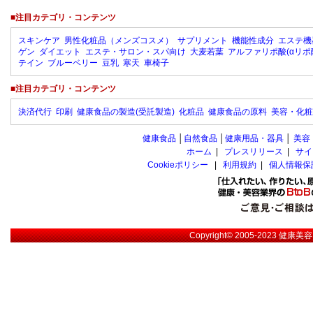
■注目カテゴリ・コンテンツ
スキンケア
男性化粧品（メンズコスメ）
サプリメント
機能性成分
エステ機
ゲン
ダイエット
エステ・サロン・スパ向け
大麦若葉
アルファリポ酸(αリポ
テイン
ブルーベリー
豆乳
寒天
車椅子
■注目カテゴリ・コンテンツ
決済代行
印刷
健康食品の製造(受託製造)
化粧品
健康食品の原料
美容・化粧
健康食品
│
自然食品
│
健康用品・器具
│
美容
ホーム
|
プレスリリース
|
サイ
Cookieポリシー
|
利用規約
|
個人情報保
Copyright© 2005-2023
健康美容