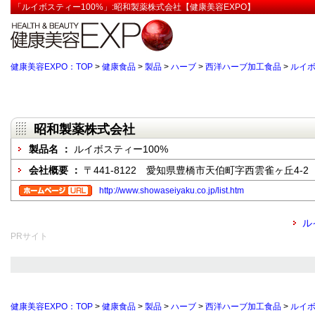
「ルイボスティー100%」:昭和製薬株式会社【健康美容EXPO】
健康美容EXPO：TOP
>
健康食品
>
製品
>
ハーブ
>
西洋ハーブ加工食品
>
ルイ
昭和製薬株式会社
製品名 ：
ルイボスティー100%
会社概要 ：
〒441-8122 愛知県豊橋市天伯町字西雲雀ヶ丘4-2
http://www.showaseiyaku.co.jp/list.htm
ル
PRサイト
健康美容EXPO：TOP
>
健康食品
>
製品
>
ハーブ
>
西洋ハーブ加工食品
>
ルイ