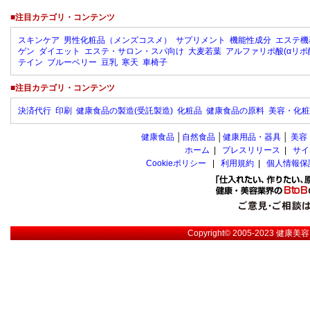
■注目カテゴリ・コンテンツ
スキンケア
男性化粧品（メンズコスメ）
サプリメント
機能性成分
エステ機
ゲン
ダイエット
エステ・サロン・スパ向け
大麦若葉
アルファリポ酸(αリポ
テイン
ブルーベリー
豆乳
寒天
車椅子
■注目カテゴリ・コンテンツ
決済代行
印刷
健康食品の製造(受託製造)
化粧品
健康食品の原料
美容・化粧
健康食品
│
自然食品
│
健康用品・器具
│
美容
ホーム
|
プレスリリース
|
サイ
Cookieポリシー
|
利用規約
|
個人情報保
Copyright© 2005-2023
健康美容