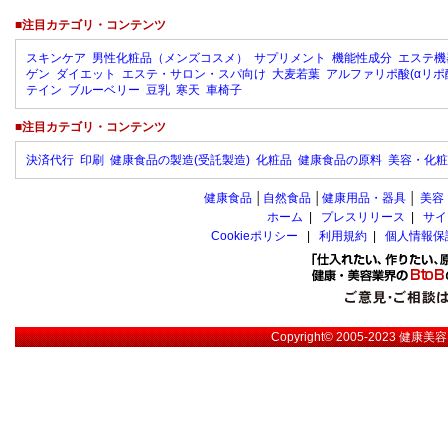
■注目カテゴリ・コンテンツ
スキンケア
男性化粧品（メンズコスメ）
サプリメント
機能性成分
エステ機
ゲン
ダイエット
エステ・サロン・スパ向け
大麦若葉
アルファリポ酸(αリポ
テイン
ブルーベリー
豆乳
寒天
車椅子
■注目カテゴリ・コンテンツ
決済代行
印刷
健康食品の製造(受託製造)
化粧品
健康食品の原料
美容・化粧
健康食品
│
自然食品
│
健康用品・器具
│
美容
ホーム
|
プレスリリース
|
サイ
Cookieポリシー
|
利用規約
|
個人情報保
Copyright© 2005-2023
健康美容