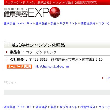
「コラーゲンドリンク」:株式会社シャンソン化粧品【健康美容EXPO】
健康美容EXPO：TOP
>
健康食品
>
製品
>
サプリメント
>
機能性成分
>
コラー
株式会社シャンソン化粧品
製品名 ：
コラーゲンドリンク
会社概要 ：
〒422-8615 静岡県静岡市駿河区国吉田2-5-10
http://chanson.jp/d-cg.htm
コ
PRサイト
健康美容EXPO：TOP
>
健康食品
>
製品
>
サプリメント
>
機能性成分
>
コラー