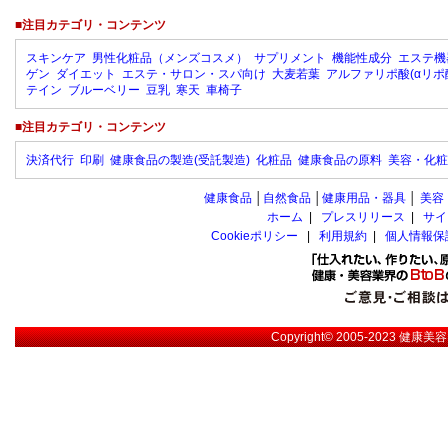
■注目カテゴリ・コンテンツ
スキンケア
男性化粧品（メンズコスメ）
サプリメント
機能性成分
エステ機
ゲン
ダイエット
エステ・サロン・スパ向け
大麦若葉
アルファリポ酸(αリポ
テイン
ブルーベリー
豆乳
寒天
車椅子
■注目カテゴリ・コンテンツ
決済代行
印刷
健康食品の製造(受託製造)
化粧品
健康食品の原料
美容・化粧
健康食品
│
自然食品
│
健康用品・器具
│
美容
ホーム
|
プレスリリース
|
サイ
Cookieポリシー
|
利用規約
|
個人情報保
Copyright© 2005-2023
健康美容