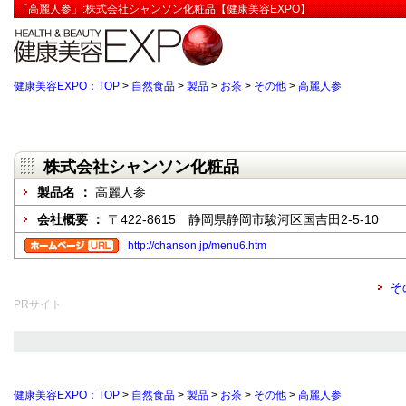
「高麗人参」:株式会社シャンソン化粧品【健康美容EXPO】
健康美容EXPO：TOP
>
自然食品
>
製品
>
お茶
>
その他
>
高麗人参
株式会社シャンソン化粧品
製品名 ：
高麗人参
会社概要 ：
〒422-8615 静岡県静岡市駿河区国吉田2-5-10
http://chanson.jp/menu6.htm
そ
PRサイト
健康美容EXPO：TOP
>
自然食品
>
製品
>
お茶
>
その他
>
高麗人参