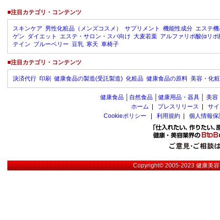
■注目カテゴリ・コンテンツ
スキンケア
男性化粧品（メンズコスメ）
サプリメント
機能性成分
エステ機
ゲン
ダイエット
エステ・サロン・スパ向け
大麦若葉
アルファリポ酸(αリポ
テイン
ブルーベリー
豆乳
寒天
車椅子
■注目カテゴリ・コンテンツ
決済代行
印刷
健康食品の製造(受託製造)
化粧品
健康食品の原料
美容・化粧
健康食品
│
自然食品
│
健康用品・器具
│
美容
ホーム
|
プレスリリース
|
サイ
Cookieポリシー
|
利用規約
|
個人情報保
Copyright© 2005-2023
健康美容