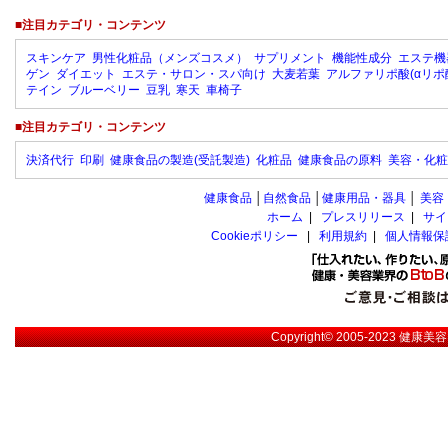
■注目カテゴリ・コンテンツ
スキンケア
男性化粧品（メンズコスメ）
サプリメント
機能性成分
エステ機
ゲン
ダイエット
エステ・サロン・スパ向け
大麦若葉
アルファリポ酸(αリポ
テイン
ブルーベリー
豆乳
寒天
車椅子
■注目カテゴリ・コンテンツ
決済代行
印刷
健康食品の製造(受託製造)
化粧品
健康食品の原料
美容・化粧
健康食品
│
自然食品
│
健康用品・器具
│
美容
ホーム
|
プレスリリース
|
サイ
Cookieポリシー
|
利用規約
|
個人情報保
Copyright© 2005-2023
健康美容