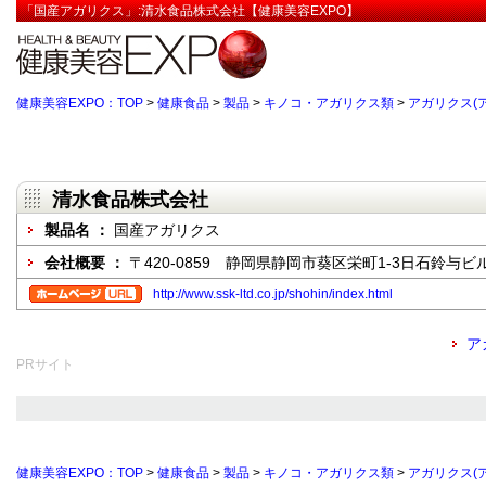
「国産アガリクス」:清水食品株式会社【健康美容EXPO】
健康美容EXPO：TOP
>
健康食品
>
製品
>
キノコ・アガリクス類
>
アガリクス(
清水食品株式会社
製品名 ：
国産アガリクス
会社概要 ：
〒420-0859 静岡県静岡市葵区栄町1-3日石鈴与ビ
http://www.ssk-ltd.co.jp/shohin/index.html
ア
PRサイト
健康美容EXPO：TOP
>
健康食品
>
製品
>
キノコ・アガリクス類
>
アガリクス(