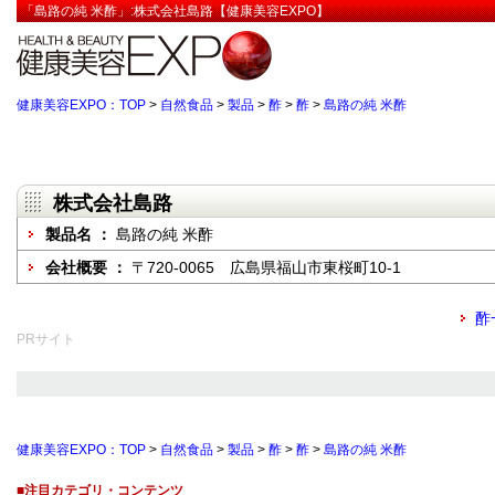
「島路の純 米酢」:株式会社島路【健康美容EXPO】
健康美容EXPO：TOP
>
自然食品
>
製品
>
酢
>
酢
>
島路の純 米酢
株式会社島路
製品名 ：
島路の純 米酢
会社概要 ：
〒720-0065 広島県福山市東桜町10-1
酢
PRサイト
健康美容EXPO：TOP
>
自然食品
>
製品
>
酢
>
酢
>
島路の純 米酢
■注目カテゴリ・コンテンツ