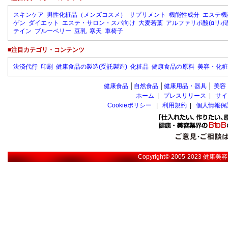
スキンケア
男性化粧品（メンズコスメ）
サプリメント
機能性成分
エステ機
ゲン
ダイエット
エステ・サロン・スパ向け
大麦若葉
アルファリポ酸(αリポ
テイン
ブルーベリー
豆乳
寒天
車椅子
■注目カテゴリ・コンテンツ
決済代行
印刷
健康食品の製造(受託製造)
化粧品
健康食品の原料
美容・化粧
健康食品
│
自然食品
│
健康用品・器具
│
美容
ホーム
|
プレスリリース
|
サイ
Cookieポリシー
|
利用規約
|
個人情報保
Copyright© 2005-2023
健康美容