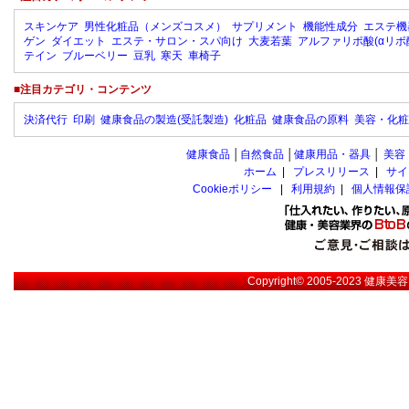
スキンケア
男性化粧品（メンズコスメ）
サプリメント
機能性成分
エステ機
ゲン
ダイエット
エステ・サロン・スパ向け
大麦若葉
アルファリポ酸(αリポ
テイン
ブルーベリー
豆乳
寒天
車椅子
■注目カテゴリ・コンテンツ
決済代行
印刷
健康食品の製造(受託製造)
化粧品
健康食品の原料
美容・化粧
健康食品
│
自然食品
│
健康用品・器具
│
美容
ホーム
|
プレスリリース
|
サイ
Cookieポリシー
|
利用規約
|
個人情報保
Copyright© 2005-2023
健康美容