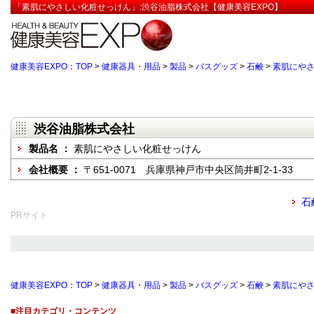
「素肌にやさしい化粧せっけん」:渋谷油脂株式会社【健康美容EXPO】
健康美容EXPO：TOP
>
健康器具・用品
>
製品
>
バスグッズ
>
石鹸
>
素肌にや
渋谷油脂株式会社
製品名 ：
素肌にやさしい化粧せっけん
会社概要 ：
〒651-0071 兵庫県神戸市中央区筒井町2-1-33
石
PRサイト
健康美容EXPO：TOP
>
健康器具・用品
>
製品
>
バスグッズ
>
石鹸
>
素肌にや
■注目カテゴリ・コンテンツ