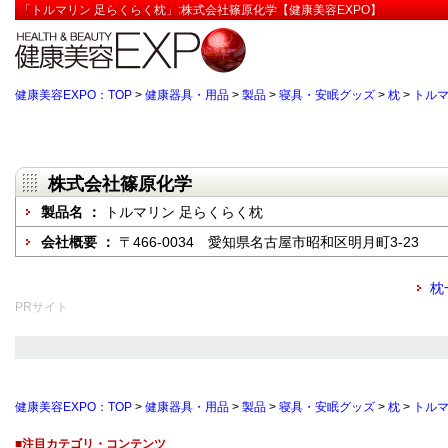
「トルマリン 足らくらく枕」:株式会社篠原化学【健康美容EXPO】
健康美容EXPO：TOP
>
健康器具・用品
>
製品
>
寝具・安眠グッズ
>
枕
>
トルマ
株式会社篠原化学
製品名 ：
トルマリン 足らくらく枕
会社概要 ：
〒466-0034 愛知県名古屋市昭和区明月町3-23
枕
PRサイト
健康美容EXPO：TOP
>
健康器具・用品
>
製品
>
寝具・安眠グッズ
>
枕
>
トルマ
■注目カテゴリ・コンテンツ