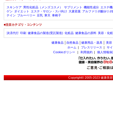
スキンケア
男性化粧品（メンズコスメ）
サプリメント
機能性成分
エステ機
ゲン
ダイエット
エステ・サロン・スパ向け
大麦若葉
アルファリポ酸(αリポ
テイン
ブルーベリー
豆乳
寒天
車椅子
■注目カテゴリ・コンテンツ
決済代行
印刷
健康食品の製造(受託製造)
化粧品
健康食品の原料
美容・化粧
健康食品
│
自然食品
│
健康用品・器具
│
美容
ホーム
|
プレスリリース
|
サイ
Cookieポリシー
|
利用規約
|
個人情報保
Copyright© 2005-2023
健康美容