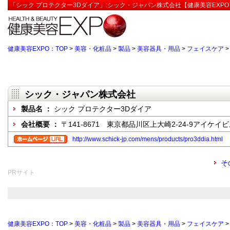
「シック プロテクター3Dダイア」:シック・ジャパン株式会社【健康美容EXPO
健康美容EXPO：TOP
>
美容・化粧品
>
製品
>
美容器具・用品
>
フェイスケア
シック・ジャパン株式会社
製品名 ：
シック プロテクター3Dダイア
会社概要 ：
〒141-8671 東京都品川区上大崎2-24-9アイケイ
http://www.schick-jp.com/mens/products/pro3ddia.html
そ
PRサイト
健康美容EXPO：TOP
>
美容・化粧品
>
製品
>
美容器具・用品
>
フェイスケア