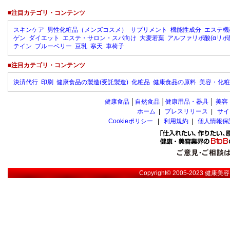
■注目カテゴリ・コンテンツ
スキンケア
男性化粧品（メンズコスメ）
サプリメント
機能性成分
エステ機
ゲン
ダイエット
エステ・サロン・スパ向け
大麦若葉
アルファリポ酸(αリポ
テイン
ブルーベリー
豆乳
寒天
車椅子
■注目カテゴリ・コンテンツ
決済代行
印刷
健康食品の製造(受託製造)
化粧品
健康食品の原料
美容・化粧
健康食品
│
自然食品
│
健康用品・器具
│
美容
ホーム
|
プレスリリース
|
サイ
Cookieポリシー
|
利用規約
|
個人情報保
Copyright© 2005-2023
健康美容