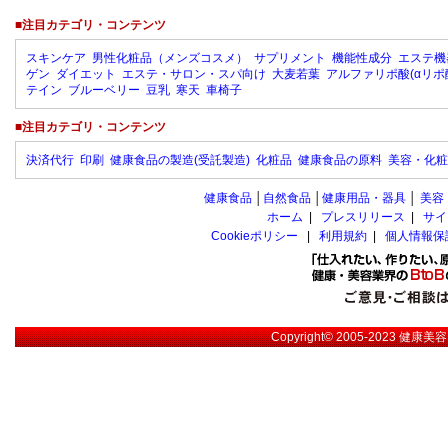
■注目カテゴリ・コンテンツ
スキンケア
男性化粧品（メンズコスメ）
サプリメント
機能性成分
エステ機
ゲン
ダイエット
エステ・サロン・スパ向け
大麦若葉
アルファリポ酸(αリポ
テイン
ブルーベリー
豆乳
寒天
車椅子
■注目カテゴリ・コンテンツ
決済代行
印刷
健康食品の製造(受託製造)
化粧品
健康食品の原料
美容・化粧
健康食品
│
自然食品
│
健康用品・器具
│
美容
ホーム
|
プレスリリース
|
サイ
Cookieポリシー
|
利用規約
|
個人情報保
Copyright© 2005-2023
健康美容