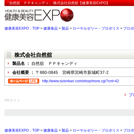
「自然舘 ＰＰキャンディ」:株式会社自然舘【健康美容EXPO】
健康美容EXPO：TOP
>
健康食品
>
製品
>
ローヤルゼリー・プロポリス
>
プロポ
株式会社自然舘
製品名 ：
自然舘 ＰＰキャンディ
会社概要 ：
〒880-0845 宮崎県宮崎市新城町37-2
http://www.sizenkan.com/shop/more.cgi?cnt=42
プ
PRサイト
健康美容EXPO：TOP
>
健康食品
>
製品
>
ローヤルゼリー・プロポリス
>
プロポ