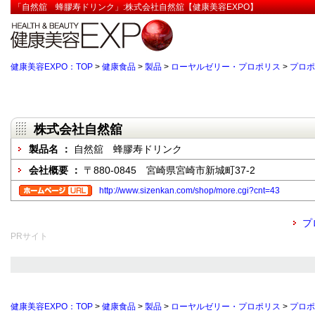
「自然舘 蜂膠寿ドリンク」:株式会社自然舘【健康美容EXPO】
健康美容EXPO：TOP
>
健康食品
>
製品
>
ローヤルゼリー・プロポリス
>
プロポ
株式会社自然舘
製品名 ：
自然舘 蜂膠寿ドリンク
会社概要 ：
〒880-0845 宮崎県宮崎市新城町37-2
http://www.sizenkan.com/shop/more.cgi?cnt=43
プ
PRサイト
健康美容EXPO：TOP
>
健康食品
>
製品
>
ローヤルゼリー・プロポリス
>
プロポ