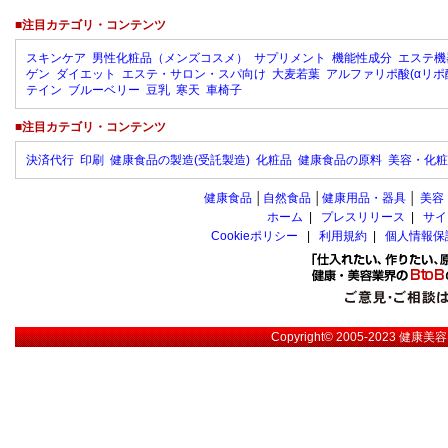
■注目カテゴリ・コンテンツ
スキンケア
男性化粧品（メンズコスメ）
サプリメント
機能性成分
エステ機
ゲン
ダイエット
エステ・サロン・スパ向け
大麦若葉
アルファリポ酸(αリポ
テイン
ブルーベリー
豆乳
寒天
車椅子
■注目カテゴリ・コンテンツ
決済代行
印刷
健康食品の製造(受託製造)
化粧品
健康食品の原料
美容・化粧
健康食品
│
自然食品
│
健康用品・器具
│
美容
ホーム
|
プレスリリース
|
サイ
Cookieポリシー
|
利用規約
|
個人情報保
Copyright© 2005-2023
健康美容