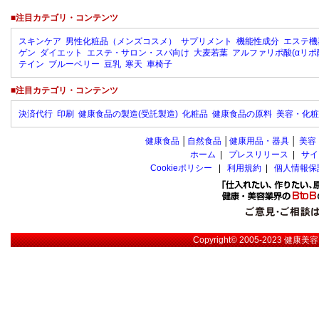
■注目カテゴリ・コンテンツ
スキンケア
男性化粧品（メンズコスメ）
サプリメント
機能性成分
エステ機
ゲン
ダイエット
エステ・サロン・スパ向け
大麦若葉
アルファリポ酸(αリポ
テイン
ブルーベリー
豆乳
寒天
車椅子
■注目カテゴリ・コンテンツ
決済代行
印刷
健康食品の製造(受託製造)
化粧品
健康食品の原料
美容・化粧
健康食品
│
自然食品
│
健康用品・器具
│
美容
ホーム
|
プレスリリース
|
サイ
Cookieポリシー
|
利用規約
|
個人情報保
Copyright© 2005-2023
健康美容