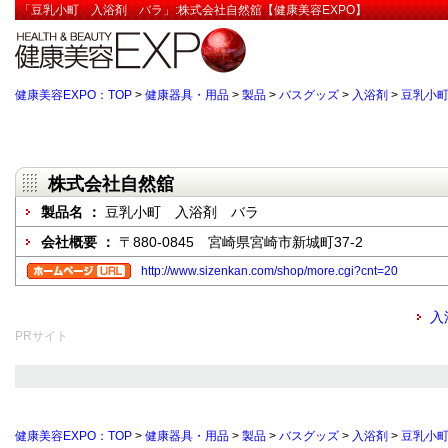
「豆乳小町 入浴剤 バラ」:株式会社自然舘【健康美容EXPO】
健康美容EXPO：TOP
>
健康器具・用品
>
製品
>
バスグッズ
>
入浴剤
>
豆乳小
株式会社自然舘
製品名 ：
豆乳小町 入浴剤 バラ
会社概要 ：
〒880-0845 宮崎県宮崎市新城町37-2
http://www.sizenkan.com/shop/more.cgi?cnt=20
入
PRサイト
健康美容EXPO：TOP
>
健康器具・用品
>
製品
>
バスグッズ
>
入浴剤
>
豆乳小