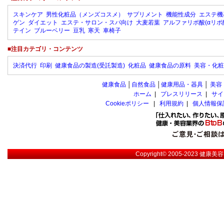
スキンケア
男性化粧品（メンズコスメ）
サプリメント
機能性成分
エステ機
ゲン
ダイエット
エステ・サロン・スパ向け
大麦若葉
アルファリポ酸(αリポ
テイン
ブルーベリー
豆乳
寒天
車椅子
■注目カテゴリ・コンテンツ
決済代行
印刷
健康食品の製造(受託製造)
化粧品
健康食品の原料
美容・化粧
健康食品
│
自然食品
│
健康用品・器具
│
美容
ホーム
|
プレスリリース
|
サイ
Cookieポリシー
|
利用規約
|
個人情報保
Copyright© 2005-2023
健康美容