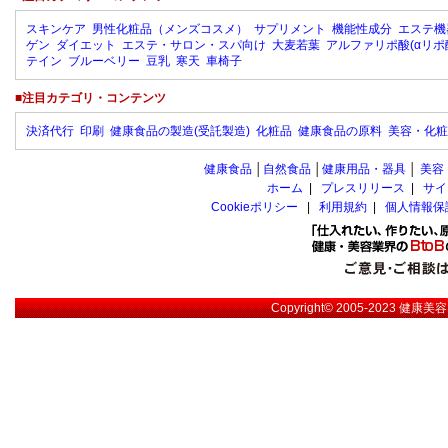
スキンケア
男性化粧品（メンズコスメ）
サプリメント
機能性成分
エステ機
ゲン
ダイエット
エステ・サロン・スパ向け
大麦若葉
アルファリポ酸(αリポ
テイン
ブルーベリー
豆乳
寒天
車椅子
■注目カテゴリ・コンテンツ
決済代行
印刷
健康食品の製造(受託製造)
化粧品
健康食品の原料
美容・化粧
健康食品
│
自然食品
│
健康用品・器具
│
美容
ホーム
|
プレスリリース
|
サイ
Cookieポリシー
|
利用規約
|
個人情報保
Copyright© 2005-2023
健康美容