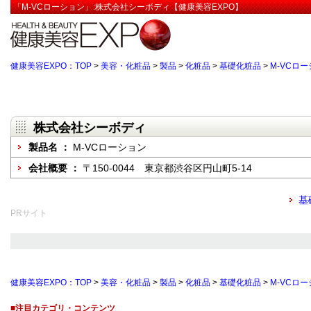
「M-VCローション」:株式会社シーボディ【健康美容EXPO】
健康美容EXPO：TOP
>
美容・化粧品
>
製品
>
化粧品
>
基礎化粧品
>
M-VCロ
株式会社シーボディ
製品名 ：
M-VCローション
会社概要 ：
〒150-0044 東京都渋谷区円山町5-14
基
PRサイト
健康美容EXPO：TOP
>
美容・化粧品
>
製品
>
化粧品
>
基礎化粧品
>
M-VCロ
■注目カテゴリ・コンテンツ