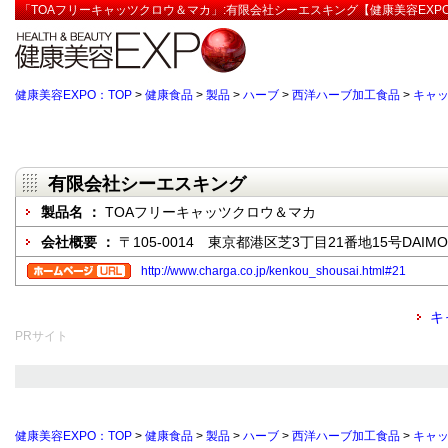
「TOAフリーキャッツクロウ＆マカ」:有限会社シーエスキング【健康美容EXP
健康美容EXPO：TOP
>
健康食品
>
製品
>
ハーブ
>
西洋ハーブ加工食品
>
キャ
有限会社シーエスキング
製品名 ：
TOAフリーキャッツクロウ＆マカ
会社概要 ：
〒105-0014 東京都港区芝3丁目21番地15号DAIMO
http://www.charga.co.jp/kenkou_shousai.html#21
キ
PRサイト
健康美容EXPO：TOP
>
健康食品
>
製品
>
ハーブ
>
西洋ハーブ加工食品
>
キャ