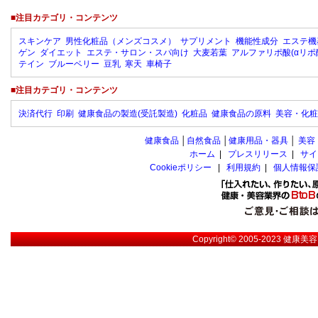
■注目カテゴリ・コンテンツ
スキンケア
男性化粧品（メンズコスメ）
サプリメント
機能性成分
エステ機
ゲン
ダイエット
エステ・サロン・スパ向け
大麦若葉
アルファリポ酸(αリポ
テイン
ブルーベリー
豆乳
寒天
車椅子
■注目カテゴリ・コンテンツ
決済代行
印刷
健康食品の製造(受託製造)
化粧品
健康食品の原料
美容・化粧
健康食品
│
自然食品
│
健康用品・器具
│
美容
ホーム
|
プレスリリース
|
サイ
Cookieポリシー
|
利用規約
|
個人情報保
Copyright© 2005-2023
健康美容