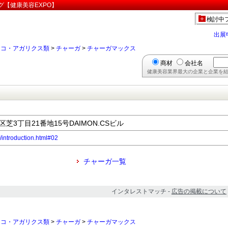
グ【健康美容EXPO】
検討中
出展
ノコ・アガリクス類
>
チャーガ
>
チャーガマックス
商材
会社名
健康美容業界最大の企業と企業を結
港区芝3丁目21番地15号DAIMON.CSビル
/introduction.html#02
チャーガ一覧
インタレストマッチ -
広告の掲載について
ノコ・アガリクス類
>
チャーガ
>
チャーガマックス