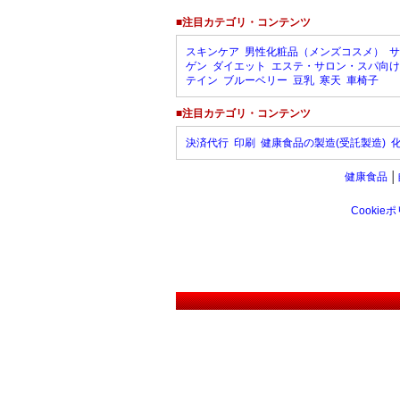
■注目カテゴリ・コンテンツ
スキンケア
男性化粧品（メンズコスメ）
サ
ゲン
ダイエット
エステ・サロン・スパ向け
テイン
ブルーベリー
豆乳
寒天
車椅子
■注目カテゴリ・コンテンツ
決済代行
印刷
健康食品の製造(受託製造)
健康食品
│
Cookie