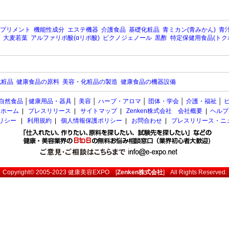
プリメント
機能性成分
エステ機器
介護食品
基礎化粧品
青ミカン(青みかん)
青汁
大麦若葉
アルファリポ酸(αリポ酸)
ピクノジェノール
黒酢
特定保健用食品(トク
化粧品
健康食品の原料
美容・化粧品の製造
健康食品の機器設備
自然食品
│
健康用品・器具
│
美容
│
ハーブ・アロマ
│
団体・学会
│
介護・福祉
│
ホーム
|
プレスリリース
|
サイトマップ
|
Zenken株式会社 会社概要
|
ヘルプ
ポリシー
|
利用規約
|
個人情報保護ポリシー
|
お問合わせ
|
プレスリリース・ニ
Copyright© 2005-2023
健康美容EXPO
[
Zenken株式会社
] All Rights Reserved.