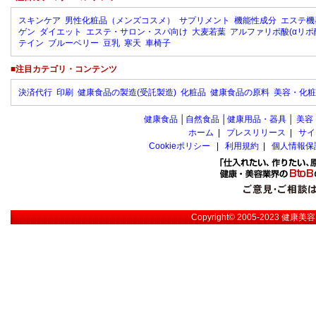
スキンケア
男性化粧品（メンズコスメ）
サプリメント
機能性成分
エステ機
ゲン
ダイエット
エステ・サロン・スパ向け
大麦若葉
アルファリポ酸(αリポ
テイン
ブルーベリー
豆乳
寒天
車椅子
■注目カテゴリ・コンテンツ
決済代行
印刷
健康食品の製造(受託製造)
化粧品
健康食品の原料
美容・化粧
健康食品
│
自然食品
│
健康用品・器具
│
美容
ホーム
|
プレスリリース
|
サイ
Cookieポリシー
|
利用規約
|
個人情報保
Copyright© 2005-2023
健康美容