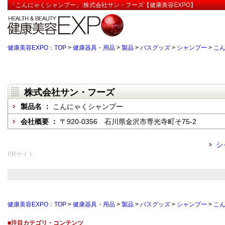
「こんにゃくシャンプー」:株式会社サン・フーズ【健康美容EXPO】
健康美容EXPO：TOP
>
健康器具・用品
>
製品
>
バスグッズ
>
シャンプー
>
こ
株式会社サン・フーズ
製品名 ：
こんにゃくシャンプー
会社概要 ：
〒920-0356 石川県金沢市専光寺町そ75-2
シ
PRサイト
健康美容EXPO：TOP
>
健康器具・用品
>
製品
>
バスグッズ
>
シャンプー
>
こ
■注目カテゴリ・コンテンツ