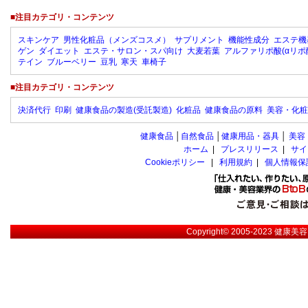
■注目カテゴリ・コンテンツ
スキンケア
男性化粧品（メンズコスメ）
サプリメント
機能性成分
エステ機
ゲン
ダイエット
エステ・サロン・スパ向け
大麦若葉
アルファリポ酸(αリポ
テイン
ブルーベリー
豆乳
寒天
車椅子
■注目カテゴリ・コンテンツ
決済代行
印刷
健康食品の製造(受託製造)
化粧品
健康食品の原料
美容・化粧
健康食品
│
自然食品
│
健康用品・器具
│
美容
ホーム
|
プレスリリース
|
サイ
Cookieポリシー
|
利用規約
|
個人情報保
Copyright© 2005-2023
健康美容