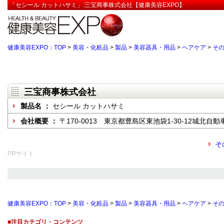
「セシール カットハサミ」:三宝商事株式会社【健康美容EXPO】
健康美容EXPO：TOP
>
美容・化粧品
>
製品
>
美容器具・用品
>
ヘアケア
>
そ
三宝商事株式会社
製品名 ：
セシール カットハサミ
会社概要 ：
〒170-0013 東京都豊島区東池袋1-30-12城北自
そ
PRサイト
健康美容EXPO：TOP
>
美容・化粧品
>
製品
>
美容器具・用品
>
ヘアケア
>
そ
■注目カテゴリ・コンテンツ