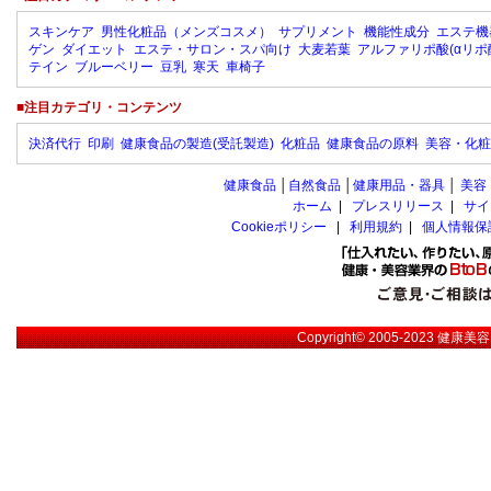
スキンケア
男性化粧品（メンズコスメ）
サプリメント
機能性成分
エステ機
ゲン
ダイエット
エステ・サロン・スパ向け
大麦若葉
アルファリポ酸(αリポ
テイン
ブルーベリー
豆乳
寒天
車椅子
■注目カテゴリ・コンテンツ
決済代行
印刷
健康食品の製造(受託製造)
化粧品
健康食品の原料
美容・化粧
健康食品
│
自然食品
│
健康用品・器具
│
美容
ホーム
|
プレスリリース
|
サイ
Cookieポリシー
|
利用規約
|
個人情報保
Copyright© 2005-2023
健康美容