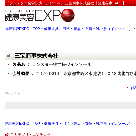
「テンスター疲労快少インソール」:三宝商事株式会社【健康美容EXPO】
健康美容EXPO：TOP
>
健康器具・用品
>
製品
>
衣類
>
靴中敷（インソール）
三宝商事株式会社
製品名 ：
テンスター疲労快少インソール
会社概要 ：
〒170-0013 東京都豊島区東池袋1-30-12城北自
靴
PRサイト
健康美容EXPO：TOP
>
健康器具・用品
>
製品
>
衣類
>
靴中敷（インソール）
■注目カテゴリ・コンテンツ