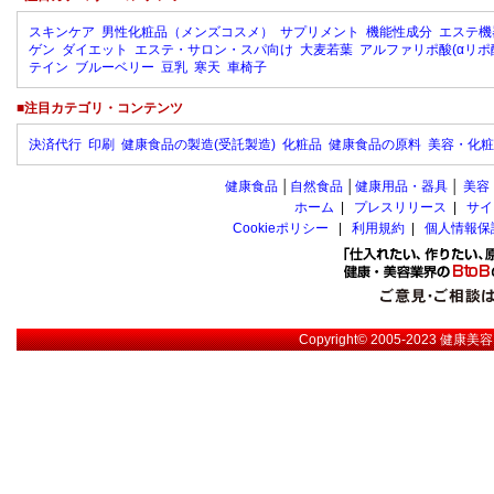
スキンケア
男性化粧品（メンズコスメ）
サプリメント
機能性成分
エステ機
ゲン
ダイエット
エステ・サロン・スパ向け
大麦若葉
アルファリポ酸(αリポ
テイン
ブルーベリー
豆乳
寒天
車椅子
■注目カテゴリ・コンテンツ
決済代行
印刷
健康食品の製造(受託製造)
化粧品
健康食品の原料
美容・化粧
健康食品
│
自然食品
│
健康用品・器具
│
美容
ホーム
|
プレスリリース
|
サイ
Cookieポリシー
|
利用規約
|
個人情報保
Copyright© 2005-2023
健康美容