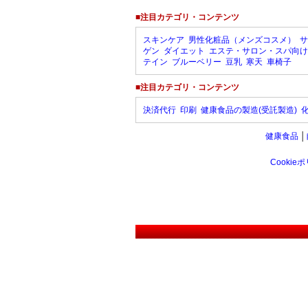
■注目カテゴリ・コンテンツ
スキンケア
男性化粧品（メンズコスメ）
サ
ゲン
ダイエット
エステ・サロン・スパ向け
テイン
ブルーベリー
豆乳
寒天
車椅子
■注目カテゴリ・コンテンツ
決済代行
印刷
健康食品の製造(受託製造)
健康食品
│
Cookie