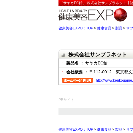
「サヤカEC飴」:株式会社サンプラネット【健
健康美容EXPO：TOP
>
健康食品
>
製品
>
サ
株式会社サンプラネット
製品名 ：
サヤカEC飴
会社概要 ：
〒112-0012 東京
http://www.kenkouame.
PRサイト
健康美容EXPO：TOP
>
健康食品
>
製品
>
サ