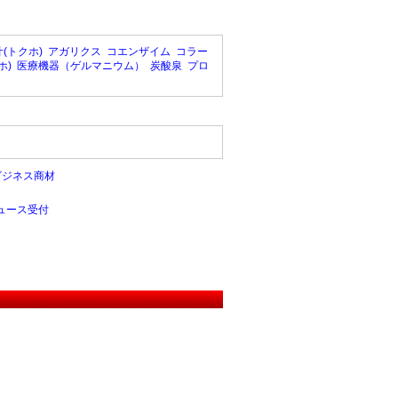
(トクホ)
アガリクス
コエンザイム
コラー
ホ)
医療機器（ゲルマニウム）
炭酸泉
プロ
ビジネス商材
ュース受付