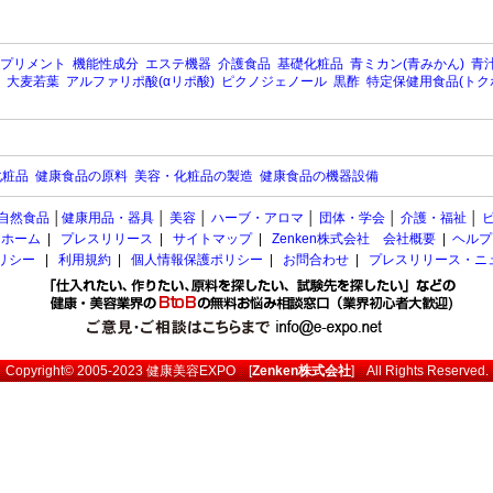
プリメント
機能性成分
エステ機器
介護食品
基礎化粧品
青ミカン(青みかん)
青汁
大麦若葉
アルファリポ酸(αリポ酸)
ピクノジェノール
黒酢
特定保健用食品(トク
化粧品
健康食品の原料
美容・化粧品の製造
健康食品の機器設備
自然食品
│
健康用品・器具
│
美容
│
ハーブ・アロマ
│
団体・学会
│
介護・福祉
│
ホーム
|
プレスリリース
|
サイトマップ
|
Zenken株式会社 会社概要
|
ヘルプ
ポリシー
|
利用規約
|
個人情報保護ポリシー
|
お問合わせ
|
プレスリリース・ニ
Copyright© 2005-2023
健康美容EXPO
[
Zenken株式会社
] All Rights Reserved.