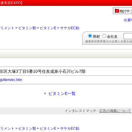
康美容EXPO】
検討中
出展
プリメント
>
ビタミン類
>
ビタミンE
>
サヤカEC飴
商材
会社名
健康美容業界最大の企業と企業を結
都文京区大塚3丁目5番10号住友成泉小石川ビル7階
jp/item/ec.htm
ビタミンE一覧
インタレストマッチ -
広告の掲載について
プリメント
>
ビタミン類
>
ビタミンE
>
サヤカEC飴