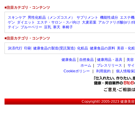
■注目カテゴリ・コンテンツ
スキンケア
男性化粧品（メンズコスメ）
サプリメント
機能性成分
エステ機
ゲン
ダイエット
エステ・サロン・スパ向け
大麦若葉
アルファリポ酸(αリポ
テイン
ブルーベリー
豆乳
寒天
車椅子
■注目カテゴリ・コンテンツ
決済代行
印刷
健康食品の製造(受託製造)
化粧品
健康食品の原料
美容・化粧
健康食品
│
自然食品
│
健康用品・器具
│
美容
ホーム
|
プレスリリース
|
サイ
Cookieポリシー
|
利用規約
|
個人情報保
Copyright© 2005-2023
健康美容