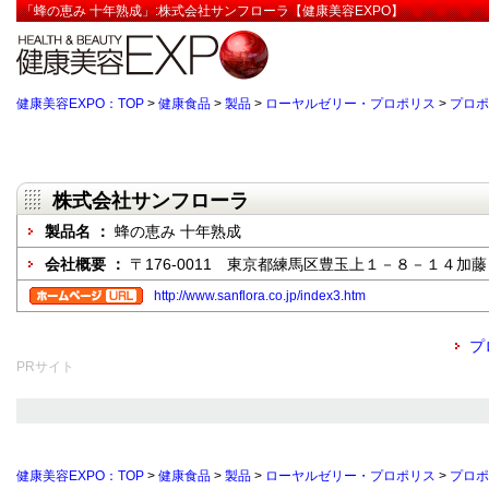
「蜂の恵み 十年熟成」:株式会社サンフローラ【健康美容EXPO】
健康美容EXPO：TOP
>
健康食品
>
製品
>
ローヤルゼリー・プロポリス
>
プロポ
株式会社サンフローラ
製品名 ：
蜂の恵み 十年熟成
会社概要 ：
〒176-0011 東京都練馬区豊玉上１－８－１４加
http://www.sanflora.co.jp/index3.htm
プ
PRサイト
健康美容EXPO：TOP
>
健康食品
>
製品
>
ローヤルゼリー・プロポリス
>
プロポ