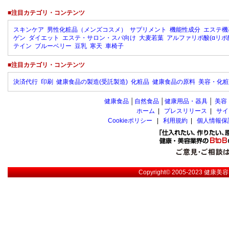
■注目カテゴリ・コンテンツ
スキンケア
男性化粧品（メンズコスメ）
サプリメント
機能性成分
エステ機
ゲン
ダイエット
エステ・サロン・スパ向け
大麦若葉
アルファリポ酸(αリポ
テイン
ブルーベリー
豆乳
寒天
車椅子
■注目カテゴリ・コンテンツ
決済代行
印刷
健康食品の製造(受託製造)
化粧品
健康食品の原料
美容・化粧
健康食品
│
自然食品
│
健康用品・器具
│
美容
ホーム
|
プレスリリース
|
サイ
Cookieポリシー
|
利用規約
|
個人情報保
Copyright© 2005-2023
健康美容