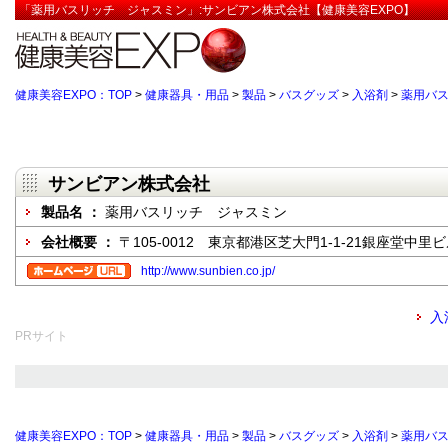
「薬用バスリッチ ジャスミン」:サンビアン株式会社【健康美容EXPO】
健康美容EXPO：TOP
>
健康器具・用品
>
製品
>
バスグッズ
>
入浴剤
>
薬用バ
サンビアン株式会社
製品名 ：
薬用バスリッチ ジャスミン
会社概要 ：
〒105-0012 東京都港区芝大門1-1-21銀座堂中里ビ
http://www.sunbien.co.jp/
入
PRサイト
健康美容EXPO：TOP
>
健康器具・用品
>
製品
>
バスグッズ
>
入浴剤
>
薬用バ