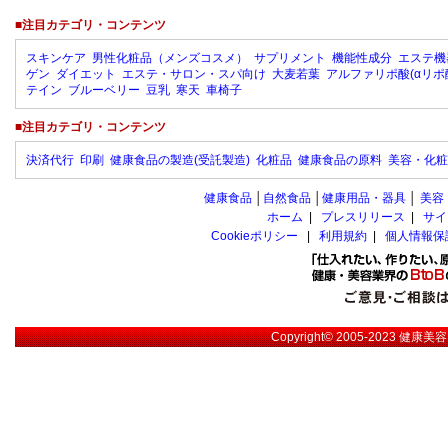
■注目カテゴリ・コンテンツ
スキンケア
男性化粧品（メンズコスメ）
サプリメント
機能性成分
エステ機
ゲン
ダイエット
エステ・サロン・スパ向け
大麦若葉
アルファリポ酸(αリポ
テイン
ブルーベリー
豆乳
寒天
車椅子
■注目カテゴリ・コンテンツ
決済代行
印刷
健康食品の製造(受託製造)
化粧品
健康食品の原料
美容・化粧
健康食品
│
自然食品
│
健康用品・器具
│
美容
ホーム
|
プレスリリース
|
サイ
Cookieポリシー
|
利用規約
|
個人情報保
Copyright© 2005-2023
健康美容