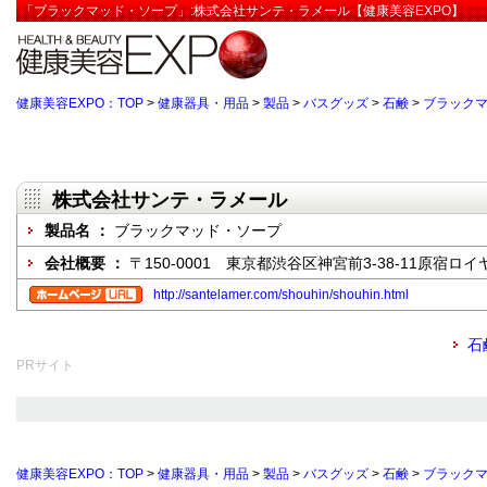
「ブラックマッド・ソープ」:株式会社サンテ・ラメール【健康美容EXPO】
健康美容EXPO：TOP
>
健康器具・用品
>
製品
>
バスグッズ
>
石鹸
>
ブラック
株式会社サンテ・ラメール
製品名 ：
ブラックマッド・ソープ
会社概要 ：
〒150-0001 東京都渋谷区神宮前3-38-11原宿ロイ
http://santelamer.com/shouhin/shouhin.html
石
PRサイト
健康美容EXPO：TOP
>
健康器具・用品
>
製品
>
バスグッズ
>
石鹸
>
ブラック