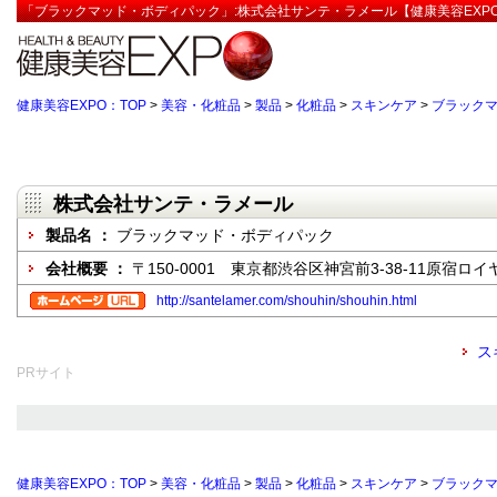
「ブラックマッド・ボディパック」:株式会社サンテ・ラメール【健康美容EXP
健康美容EXPO：TOP
>
美容・化粧品
>
製品
>
化粧品
>
スキンケア
>
ブラック
株式会社サンテ・ラメール
製品名 ：
ブラックマッド・ボディパック
会社概要 ：
〒150-0001 東京都渋谷区神宮前3-38-11原宿ロイ
http://santelamer.com/shouhin/shouhin.html
ス
PRサイト
健康美容EXPO：TOP
>
美容・化粧品
>
製品
>
化粧品
>
スキンケア
>
ブラック