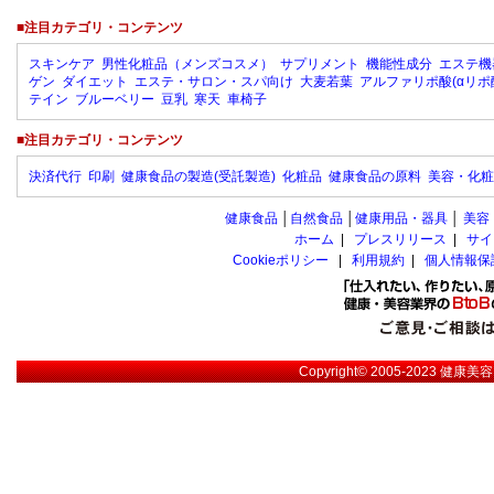
■注目カテゴリ・コンテンツ
スキンケア
男性化粧品（メンズコスメ）
サプリメント
機能性成分
エステ機
ゲン
ダイエット
エステ・サロン・スパ向け
大麦若葉
アルファリポ酸(αリポ
テイン
ブルーベリー
豆乳
寒天
車椅子
■注目カテゴリ・コンテンツ
決済代行
印刷
健康食品の製造(受託製造)
化粧品
健康食品の原料
美容・化粧
健康食品
│
自然食品
│
健康用品・器具
│
美容
ホーム
|
プレスリリース
|
サイ
Cookieポリシー
|
利用規約
|
個人情報保
Copyright© 2005-2023
健康美容