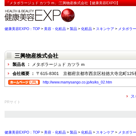
「メタボラージュド カツラ m」:三興物産株式会社【健康美容EXPO】
健康美容EXPO：TOP
>
美容・化粧品
>
製品
>
化粧品
>
スキンケア
>
メタボラー
三興物産株式会社
製品名 ：
メタボラージュド カツラ m
会社概要 ：
〒615-8301 京都府京都市西京区桂徳大寺北町125
http://www.mamysango.co.jp/ks/ks_02.htm
ス
PRサイト
健康美容EXPO：TOP
>
美容・化粧品
>
製品
>
化粧品
>
スキンケア
>
メタボラー