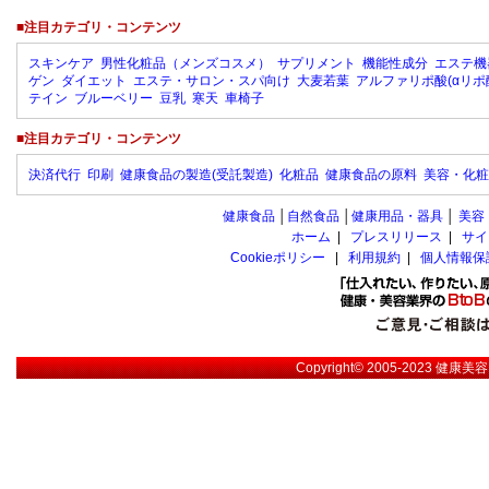
■注目カテゴリ・コンテンツ
スキンケア
男性化粧品（メンズコスメ）
サプリメント
機能性成分
エステ機
ゲン
ダイエット
エステ・サロン・スパ向け
大麦若葉
アルファリポ酸(αリポ
テイン
ブルーベリー
豆乳
寒天
車椅子
■注目カテゴリ・コンテンツ
決済代行
印刷
健康食品の製造(受託製造)
化粧品
健康食品の原料
美容・化粧
健康食品
│
自然食品
│
健康用品・器具
│
美容
ホーム
|
プレスリリース
|
サイ
Cookieポリシー
|
利用規約
|
個人情報保
Copyright© 2005-2023
健康美容