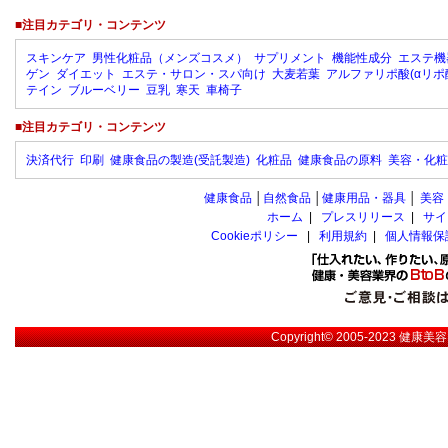
■注目カテゴリ・コンテンツ
スキンケア
男性化粧品（メンズコスメ）
サプリメント
機能性成分
エステ機
ゲン
ダイエット
エステ・サロン・スパ向け
大麦若葉
アルファリポ酸(αリポ
テイン
ブルーベリー
豆乳
寒天
車椅子
■注目カテゴリ・コンテンツ
決済代行
印刷
健康食品の製造(受託製造)
化粧品
健康食品の原料
美容・化粧
健康食品
│
自然食品
│
健康用品・器具
│
美容
ホーム
|
プレスリリース
|
サイ
Cookieポリシー
|
利用規約
|
個人情報保
Copyright© 2005-2023
健康美容