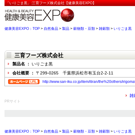
「いりごま黒」:三育フーズ株式会社【健康美容EXPO】
健康美容EXPO：TOP
>
自然食品
>
製品
>
穀物類・豆類
>
雑穀類
>
いりごま黒
三育フーズ株式会社
製品名 ：
いりごま黒
会社概要 ：
〒299-0265 千葉県浜松市有玉台2-2-11
http://www.san-iku.co.jp/item/itiran/the%20others/irigo
雑
PRサイト
健康美容EXPO：TOP
>
自然食品
>
製品
>
穀物類・豆類
>
雑穀類
>
いりごま黒