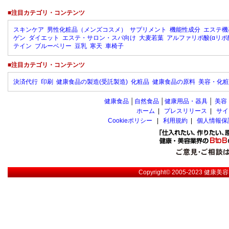
■注目カテゴリ・コンテンツ
スキンケア
男性化粧品（メンズコスメ）
サプリメント
機能性成分
エステ機
ゲン
ダイエット
エステ・サロン・スパ向け
大麦若葉
アルファリポ酸(αリポ
テイン
ブルーベリー
豆乳
寒天
車椅子
■注目カテゴリ・コンテンツ
決済代行
印刷
健康食品の製造(受託製造)
化粧品
健康食品の原料
美容・化粧
健康食品
│
自然食品
│
健康用品・器具
│
美容
ホーム
|
プレスリリース
|
サイ
Cookieポリシー
|
利用規約
|
個人情報保
Copyright© 2005-2023
健康美容