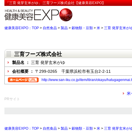
「三育 発芽玄米がゆ」:三育フーズ株式会社【健康美容EXPO】
健康美容EXPO：TOP
>
自然食品
>
製品
>
穀物類・豆類
>
米
>
三育 発芽玄米が
三育フーズ株式会社
製品名 ：
三育 発芽玄米がゆ
会社概要 ：
〒299-0265 千葉県浜松市有玉台2-2-11
http://www.san-iku.co.jp/item/itiran/okayu/hatugagenmai.
米
PRサイト
健康美容EXPO：TOP
>
自然食品
>
製品
>
穀物類・豆類
>
米
>
三育 発芽玄米が