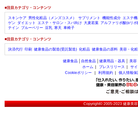
■注目カテゴリ・コンテンツ
スキンケア
男性化粧品（メンズコスメ）
サプリメント
機能性成分
エステ機
ゲン
ダイエット
エステ・サロン・スパ向け
大麦若葉
アルファリポ酸(αリポ
テイン
ブルーベリー
豆乳
寒天
車椅子
■注目カテゴリ・コンテンツ
決済代行
印刷
健康食品の製造(受託製造)
化粧品
健康食品の原料
美容・化粧
健康食品
│
自然食品
│
健康用品・器具
│
美容
ホーム
|
プレスリリース
|
サイ
Cookieポリシー
|
利用規約
|
個人情報保
Copyright© 2005-2023
健康美容