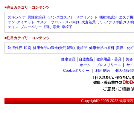
■注目カテゴリ・コンテンツ
スキンケア
男性化粧品（メンズコスメ）
サプリメント
機能性成分
エステ機
ゲン
ダイエット
エステ・サロン・スパ向け
大麦若葉
アルファリポ酸(αリポ
テイン
ブルーベリー
豆乳
寒天
車椅子
■注目カテゴリ・コンテンツ
決済代行
印刷
健康食品の製造(受託製造)
化粧品
健康食品の原料
美容・化粧
健康食品
│
自然食品
│
健康用品・器具
│
美容
ホーム
|
プレスリリース
|
サイ
Cookieポリシー
|
利用規約
|
個人情報保
Copyright© 2005-2023
健康美容