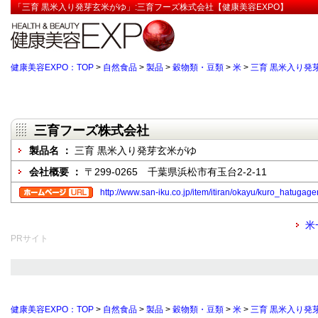
「三育 黒米入り発芽玄米がゆ」:三育フーズ株式会社【健康美容EXPO】
健康美容EXPO：TOP
>
自然食品
>
製品
>
穀物類・豆類
>
米
>
三育 黒米入り発
三育フーズ株式会社
製品名 ：
三育 黒米入り発芽玄米がゆ
会社概要 ：
〒299-0265 千葉県浜松市有玉台2-2-11
http://www.san-iku.co.jp/item/itiran/okayu/kuro_hatugag
米
PRサイト
健康美容EXPO：TOP
>
自然食品
>
製品
>
穀物類・豆類
>
米
>
三育 黒米入り発