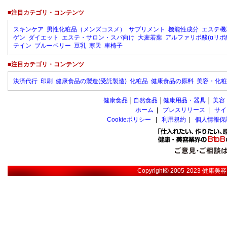
■注目カテゴリ・コンテンツ
スキンケア
男性化粧品（メンズコスメ）
サプリメント
機能性成分
エステ機
ゲン
ダイエット
エステ・サロン・スパ向け
大麦若葉
アルファリポ酸(αリポ
テイン
ブルーベリー
豆乳
寒天
車椅子
■注目カテゴリ・コンテンツ
決済代行
印刷
健康食品の製造(受託製造)
化粧品
健康食品の原料
美容・化粧
健康食品
│
自然食品
│
健康用品・器具
│
美容
ホーム
|
プレスリリース
|
サイ
Cookieポリシー
|
利用規約
|
個人情報保
Copyright© 2005-2023
健康美容