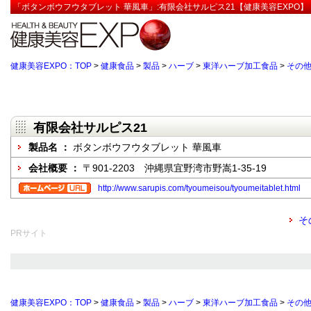
「ボタンボウフウタブレット 華風車」:有限会社サルピス21【健康美容EXPO】
健康美容EXPO：TOP
>
健康食品
>
製品
>
ハーブ
>
東洋ハーブ加工食品
>
その
有限会社サルピス21
製品名 ：
ボタンボウフウタブレット 華風車
会社概要 ：
〒901-2203 沖縄県宜野湾市野嵩1-35-19
http://www.sarupis.com/tyoumeisou/tyoumeitablet.html
そ
PRサイト
健康美容EXPO：TOP
>
健康食品
>
製品
>
ハーブ
>
東洋ハーブ加工食品
>
その