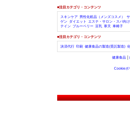
■注目カテゴリ・コンテンツ
スキンケア
男性化粧品（メンズコスメ）
サ
ゲン
ダイエット
エステ・サロン・スパ向け
テイン
ブルーベリー
豆乳
寒天
車椅子
■注目カテゴリ・コンテンツ
決済代行
印刷
健康食品の製造(受託製造)
健康食品
│
Cookie