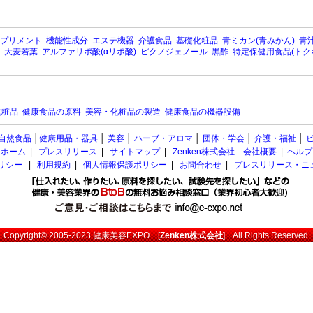
プリメント
機能性成分
エステ機器
介護食品
基礎化粧品
青ミカン(青みかん)
青汁
大麦若葉
アルファリポ酸(αリポ酸)
ピクノジェノール
黒酢
特定保健用食品(トク
化粧品
健康食品の原料
美容・化粧品の製造
健康食品の機器設備
自然食品
│
健康用品・器具
│
美容
│
ハーブ・アロマ
│
団体・学会
│
介護・福祉
│
ホーム
|
プレスリリース
|
サイトマップ
|
Zenken株式会社 会社概要
|
ヘルプ
ポリシー
|
利用規約
|
個人情報保護ポリシー
|
お問合わせ
|
プレスリリース・ニ
Copyright© 2005-2023
健康美容EXPO
[
Zenken株式会社
] All Rights Reserved.