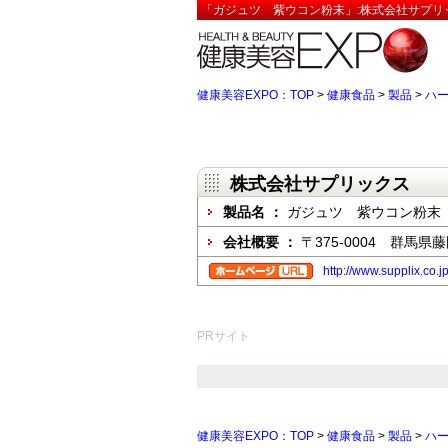
「ガジュツ 紫ウコン粉末」:株式会社サプリ
健康美容EXPO：TOP
>
健康食品
>
製品
>
ハ
株式会社サプリックス
製品名 ：
ガジュツ 紫ウコン粉末
会社概要 ：
〒375-0004 群馬県藤
http://www.supplix.co.j
PRサイト
健康美容EXPO：TOP
>
健康食品
>
製品
>
ハ