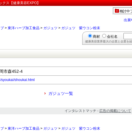
ックス【健康美容EXPO】
検討中
出展
ーブ
>
東洋ハーブ加工食品
>
ガジュツ
>
ガジュツ 紫ウコン粉末
商材
会社名
健康美容業界最大の企業と企業を結
岡市森452-4
p/syoukai/shoukai.html
ガジュツ一覧
インタレストマッチ -
広告の掲載について
ーブ
>
東洋ハーブ加工食品
>
ガジュツ
>
ガジュツ 紫ウコン粉末